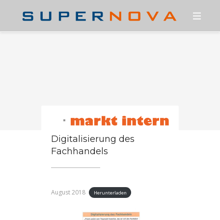
HOME
ÜBER UNS
KONTAKT
PRESSE
KARRIERE
Digitalisierung des
SUPERNOVA-PORTAL
Fachhandels
FREENET MAUI
August 2018
Herunterladen