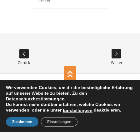
Herzen
Wir verwenden Cookies, um dir die bestmögliche Erfahrung
Impressum
Datenschutz
auf unserer Website zu bieten. Zu den
Datenschutzbestimmungen
.
Du kannst mehr darüber erfahren, welche Cookies wir
verwenden, oder sie unter
deaktivieren.
Einstellungen
2026 © SuperNova GmbH. All
Zustimmen
Einstellungen
rights reserved.