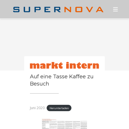
HOME
ÜBER UNS
KONTAKT
PRESSE
KARRIERE
Auf eine Tasse Kaffee zu
Besuch
SUPERNOVA-PORTAL
FREENET MAUI
Juni 2020
Herunterladen