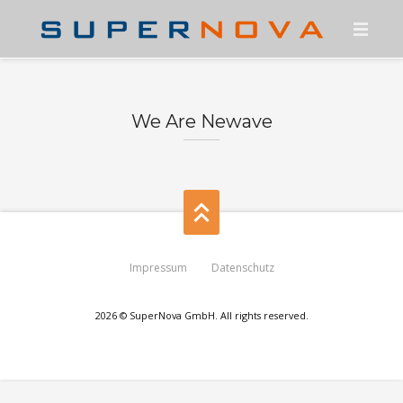
HOME
ÜBER UNS
We Are Newave
KONTAKT
PRESSE
KARRIERE
Impressum
Datenschutz
SUPERNOVA-PORTAL
FREENET MAUI
2026 © SuperNova GmbH. All rights reserved.